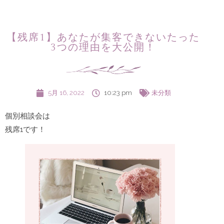
【残席1】あなたが集客できないたった
3つの理由を大公開！
5月 16, 2022
10:23 pm
未分類
個別相談会は
残席1です！