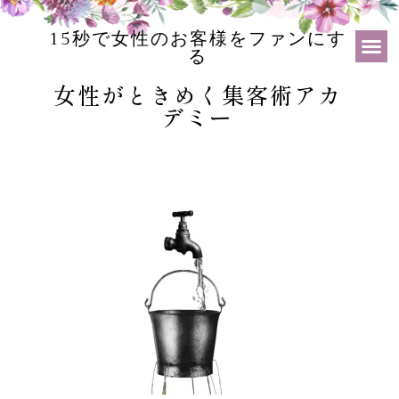
15秒で女性のお客様をファンにす
る
女性がときめく集客術アカ
デミー